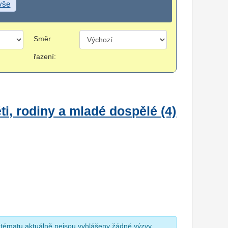
 vše
Směr
řazení:
i, rodiny a mladé dospělé (4)
 tématu aktuálně nejsou vyhlášeny žádné výzvy.