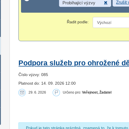
Zrušit
Probíhající výzvy
Řadit podle:
Podpora služeb pro ohrožené dět
Číslo výzvy: 085
Platnost do: 14. 09. 2026 12:00
29. 6. 2026
Určeno pro:
Veřejnost, Žadatel
Pokud je tato stránka prázdná, znamená to, že k tomuto