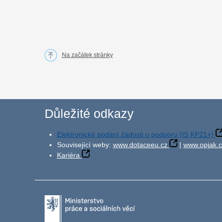
Na začátek stránky
Důležité odkazy
Elektronické podání žádosti o podporu (IS KP21+)
Související weby:
www.dotaceeu.cz
|
www.opjak.c
Kariéra