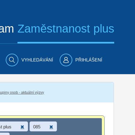
ram
Zaměstnanost plus
VYHLEDÁVÁNÍ
PŘIHLÁŠENÍ
piny osob - aktuální výzvy
t plus
085