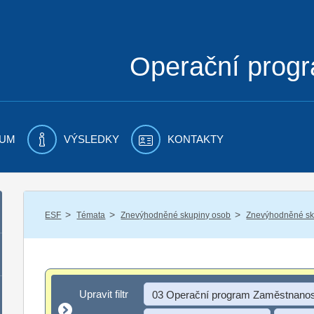
Operační prog
UM
VÝSLEDKY
KONTAKTY
/
/
/
ESF
Témata
Znevýhodněné skupiny osob
Znevýhodněné sku
Upravit filtr
Upravit filtr
03 Operační program Zaměstnanos