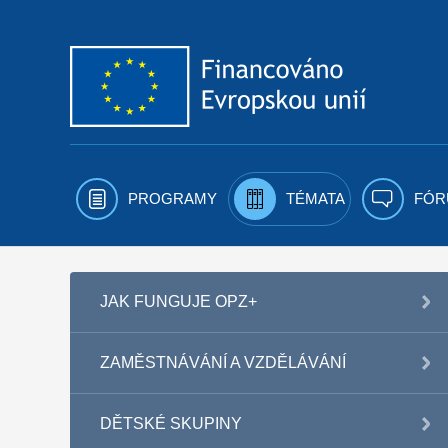
Přejít k obsahu
PROGRAMY
TÉMATA
FÓR
JAK FUNGUJE OPZ+
ZAMĚSTNÁVÁNÍ A VZDĚLÁVÁNÍ
DĚTSKÉ SKUPINY