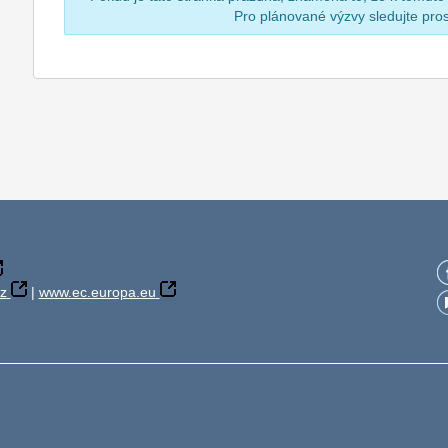
Pro plánované výzvy sledujte pr
z
|
www.ec.europa.eu