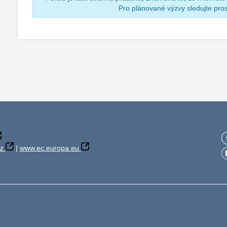
Pro plánované výzvy sledujte pr
z
|
www.ec.europa.eu