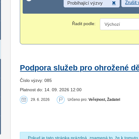
Zrušit
Probíhající výzvy
Řadit podle:
Podpora služeb pro ohrožené dět
Číslo výzvy: 085
Platnost do: 14. 09. 2026 12:00
29. 6. 2026
Určeno pro:
Veřejnost, Žadatel
Pokud je tato stránka prázdná, znamená to, že k tomuto