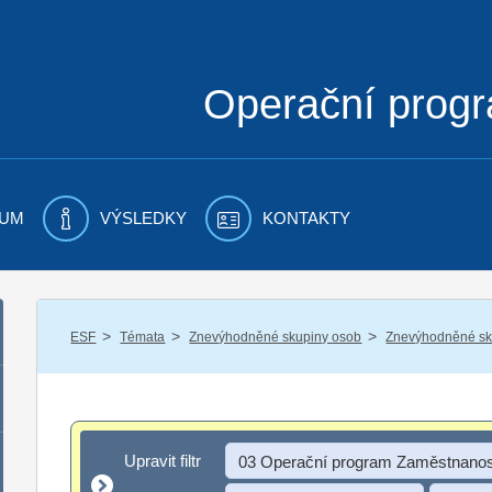
Operační prog
UM
VÝSLEDKY
KONTAKTY
/
/
/
ESF
Témata
Znevýhodněné skupiny osob
Znevýhodněné sku
Upravit filtr
Upravit filtr
03 Operační program Zaměstnanos