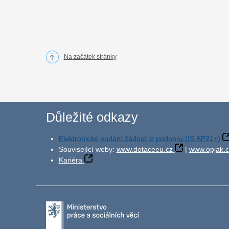
Na začátek stránky
Důležité odkazy
Elektronické podání žádosti o podporu (IS KP21+)
Související weby:
www.dotaceeu.cz
|
www.opjak.c
Kariéra