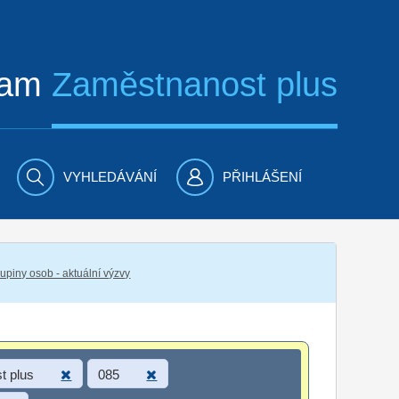
ram
Zaměstnanost plus
VYHLEDÁVÁNÍ
PŘIHLÁŠENÍ
piny osob - aktuální výzvy
t plus
085