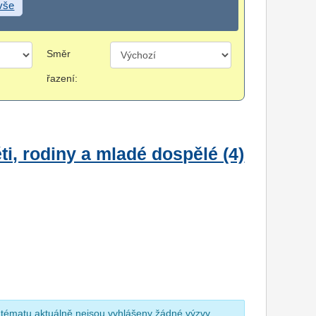
 vše
Směr
řazení:
i, rodiny a mladé dospělé (4)
 tématu aktuálně nejsou vyhlášeny žádné výzvy.