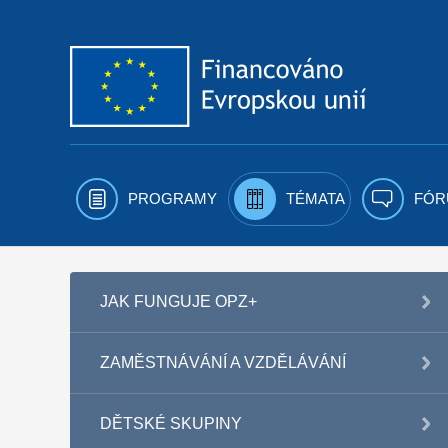
Přejít k obsahu
PROGRAMY
TÉMATA
FÓR
JAK FUNGUJE OPZ+
ZAMĚSTNÁVÁNÍ A VZDĚLÁVÁNÍ
DĚTSKÉ SKUPINY