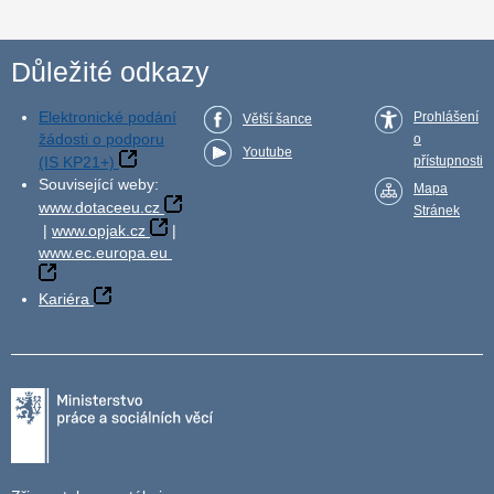
Důležité odkazy
Elektronické podání
Prohlášení
Větší šance
žádosti o podporu
o
Youtube
(IS KP21+)
přístupnosti
Související weby:
Mapa
www.dotaceeu.cz
Stránek
|
www.opjak.cz
|
www.ec.europa.eu
Kariéra