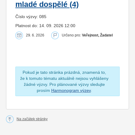
mladé dospělé (4)
Číslo výzvy: 085
Platnost do: 14. 09. 2026 12:00
29. 6. 2026
Určeno pro:
Veřejnost, Žadatel
Pokud je tato stránka prázdná, znamená to,
že k tomuto tématu aktuálně nejsou vyhlášeny
žádné výzvy. Pro plánované výzvy sledujte
prosím
Harmonogram výzev
.
Na začátek stránky