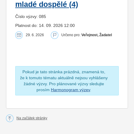
mladé dospělé (4)
Číslo výzvy: 085
Platnost do: 14. 09. 2026 12:00
29. 6. 2026
Určeno pro:
Veřejnost, Žadatel
Pokud je tato stránka prázdná, znamená to,
že k tomuto tématu aktuálně nejsou vyhlášeny
žádné výzvy. Pro plánované výzvy sledujte
prosím
Harmonogram výzev
.
Na začátek stránky