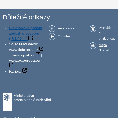
Důležité odkazy
Elektronické podání
Prohlášení
Větší šance
žádosti o podporu
o
Youtube
(IS KP21+)
přístupnosti
Související weby:
Mapa
www.dotaceeu.cz
Stránek
|
www.opjak.cz
|
www.ec.europa.eu
Kariéra