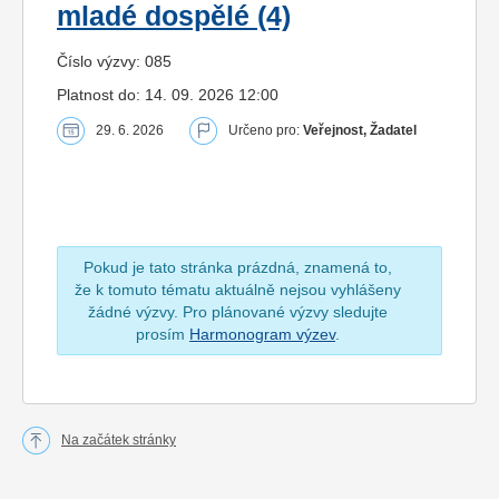
mladé dospělé (4)
Číslo výzvy: 085
Platnost do: 14. 09. 2026 12:00
29. 6. 2026
Určeno pro:
Veřejnost, Žadatel
Pokud je tato stránka prázdná, znamená to,
že k tomuto tématu aktuálně nejsou vyhlášeny
žádné výzvy. Pro plánované výzvy sledujte
prosím
Harmonogram výzev
.
Na začátek stránky