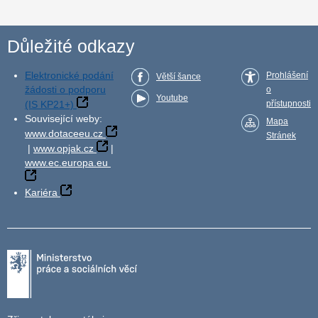
Důležité odkazy
Elektronické podání
Prohlášení
Větší šance
žádosti o podporu
o
Youtube
(IS KP21+)
přístupnosti
Související weby:
Mapa
www.dotaceeu.cz
Stránek
|
www.opjak.cz
|
www.ec.europa.eu
Kariéra