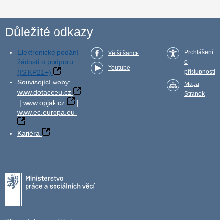
Důležité odkazy
Elektronické podání
Prohlášení
Větší šance
žádosti o podporu
o
Youtube
(IS KP21+)
přístupnosti
Související weby:
Mapa
www.dotaceeu.cz
Stránek
|
www.opjak.cz
|
www.ec.europa.eu
Kariéra