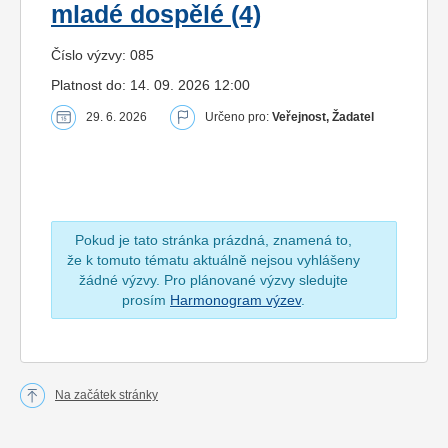
mladé dospělé (4)
Číslo výzvy: 085
Platnost do: 14. 09. 2026 12:00
29. 6. 2026
Určeno pro:
Veřejnost, Žadatel
Pokud je tato stránka prázdná, znamená to,
že k tomuto tématu aktuálně nejsou vyhlášeny
žádné výzvy. Pro plánované výzvy sledujte
prosím
Harmonogram výzev
.
Na začátek stránky