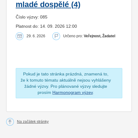
mladé dospělé (4)
Číslo výzvy: 085
Platnost do: 14. 09. 2026 12:00
29. 6. 2026
Určeno pro:
Veřejnost, Žadatel
Pokud je tato stránka prázdná, znamená to,
že k tomuto tématu aktuálně nejsou vyhlášeny
žádné výzvy. Pro plánované výzvy sledujte
prosím
Harmonogram výzev
.
Na začátek stránky