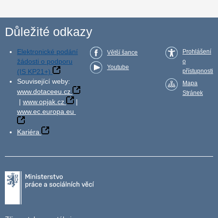
Důležité odkazy
Elektronické podání
Prohlášení
Větší šance
žádosti o podporu
o
Youtube
(IS KP21+)
přístupnosti
Související weby:
Mapa
www.dotaceeu.cz
Stránek
|
www.opjak.cz
|
www.ec.europa.eu
Kariéra