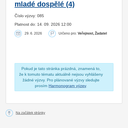
mladé dospělé (4)
Číslo výzvy: 085
Platnost do: 14. 09. 2026 12:00
29. 6. 2026
Určeno pro:
Veřejnost, Žadatel
Pokud je tato stránka prázdná, znamená to,
že k tomuto tématu aktuálně nejsou vyhlášeny
žádné výzvy. Pro plánované výzvy sledujte
prosím
Harmonogram výzev
.
Na začátek stránky