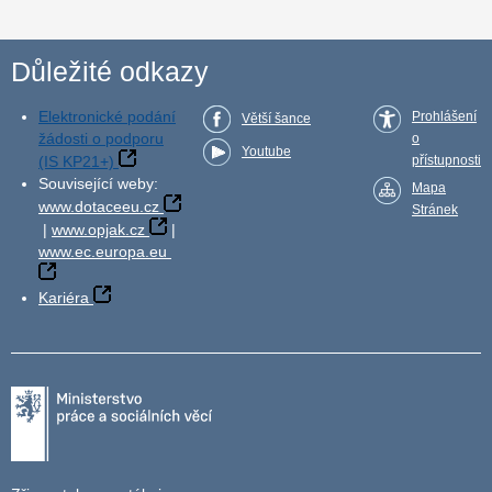
Důležité odkazy
Elektronické podání
Prohlášení
Větší šance
žádosti o podporu
o
Youtube
(IS KP21+)
přístupnosti
Související weby:
Mapa
www.dotaceeu.cz
Stránek
|
www.opjak.cz
|
www.ec.europa.eu
Kariéra