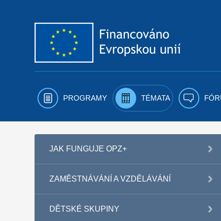
Přejít k obsahu
PROGRAMY
TÉMATA
FÓR
JAK FUNGUJE OPZ+
ZAMĚSTNÁVÁNÍ A VZDĚLÁVÁNÍ
DĚTSKÉ SKUPINY