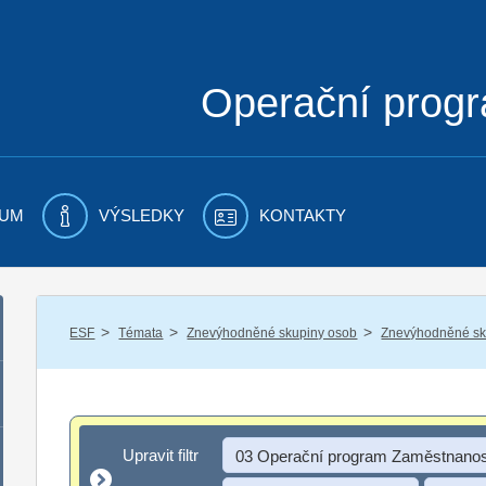
Operační prog
UM
VÝSLEDKY
KONTAKTY
/
/
/
ESF
Témata
Znevýhodněné skupiny osob
Znevýhodněné sku
Upravit filtr
Upravit filtr
03 Operační program Zaměstnanos