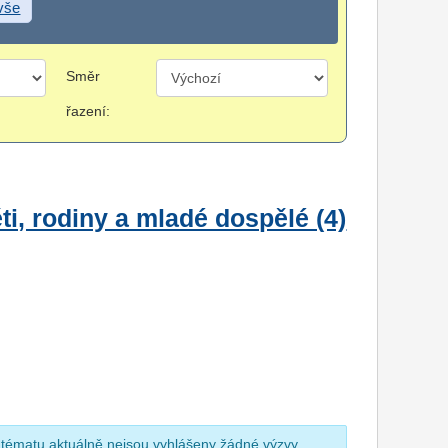
 vše
Směr
řazení:
i, rodiny a mladé dospělé (4)
 tématu aktuálně nejsou vyhlášeny žádné výzvy.