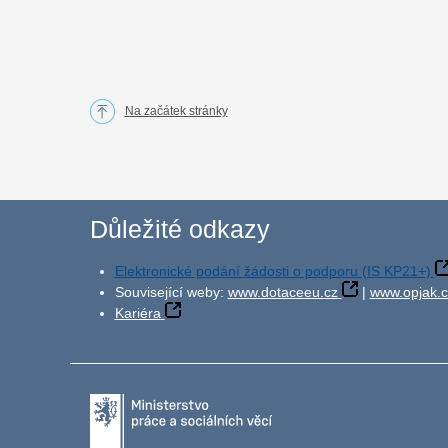
Na začátek stránky
Důležité odkazy
Elektronické podání žádosti o podporu (IS KP21+)
Související weby:
www.dotaceeu.cz
|
www.opjak.c
Kariéra