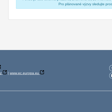
Pro plánované výzvy sledujte pr
z
|
www.ec.europa.eu