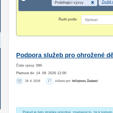
Zrušit
Probíhající výzvy
Řadit podle:
Podpora služeb pro ohrožené dět
Číslo výzvy: 085
Platnost do: 14. 09. 2026 12:00
29. 6. 2026
Určeno pro:
Veřejnost, Žadatel
Pokud je tato stránka prázdná, znamená to, že k tomuto