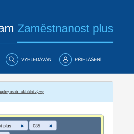
ram
Zaměstnanost plus
VYHLEDÁVÁNÍ
PŘIHLÁŠENÍ
piny osob - aktuální výzvy
t plus
085