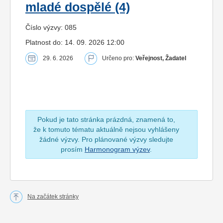
mladé dospělé (4)
Číslo výzvy: 085
Platnost do: 14. 09. 2026 12:00
29. 6. 2026
Určeno pro:
Veřejnost, Žadatel
Pokud je tato stránka prázdná, znamená to,
že k tomuto tématu aktuálně nejsou vyhlášeny
žádné výzvy. Pro plánované výzvy sledujte
prosím
Harmonogram výzev
.
Na začátek stránky