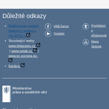
Důležité odkazy
Elektronické podání
Prohlášení
Větší šance
žádosti o podporu
o
Youtube
(IS KP21+)
přístupnosti
Související weby:
Mapa
www.dotaceeu.cz
Stránek
|
www.opjak.cz
|
www.ec.europa.eu
Kariéra