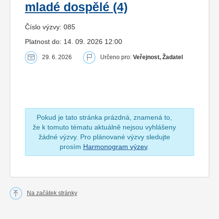
mladé dospělé (4)
Číslo výzvy: 085
Platnost do: 14. 09. 2026 12:00
29. 6. 2026
Určeno pro:
Veřejnost, Žadatel
Pokud je tato stránka prázdná, znamená to,
že k tomuto tématu aktuálně nejsou vyhlášeny
žádné výzvy. Pro plánované výzvy sledujte
prosím
Harmonogram výzev
.
Na začátek stránky