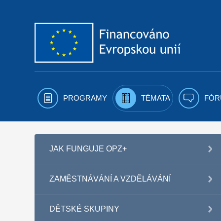
Přejít k obsahu
PROGRAMY
TÉMATA
FÓR
JAK FUNGUJE OPZ+
ZAMĚSTNÁVÁNÍ A VZDĚLÁVÁNÍ
DĚTSKÉ SKUPINY