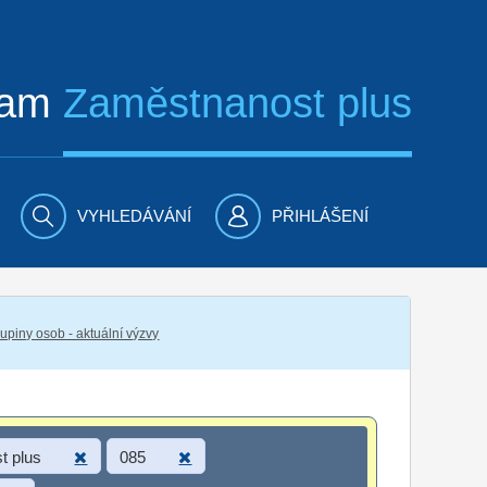
ram
Zaměstnanost plus
VYHLEDÁVÁNÍ
PŘIHLÁŠENÍ
piny osob - aktuální výzvy
t plus
085