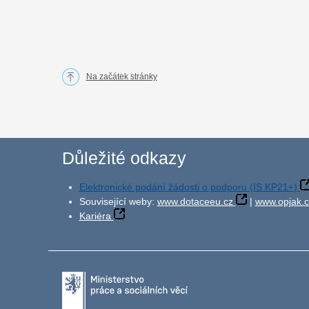
Na začátek stránky
Důležité odkazy
Elektronické podání žádosti o podporu (IS KP21+)
Související weby:
www.dotaceeu.cz
|
www.opjak.c
Kariéra