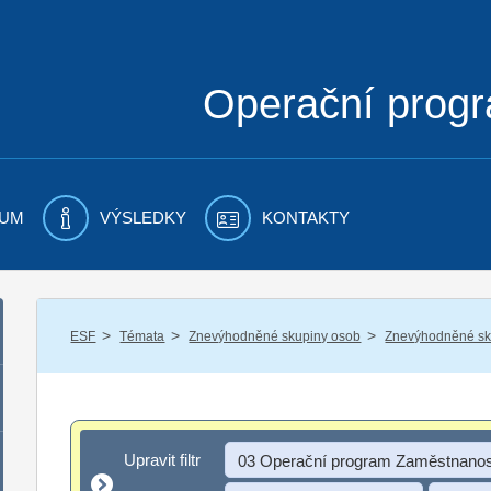
Operační prog
UM
VÝSLEDKY
KONTAKTY
/
/
/
ESF
Témata
Znevýhodněné skupiny osob
Znevýhodněné sku
Upravit filtr
Upravit filtr
03 Operační program Zaměstnanos