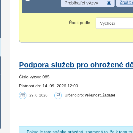
Zrušit
Probíhající výzvy
Řadit podle:
Podpora služeb pro ohrožené dět
Číslo výzvy: 085
Platnost do: 14. 09. 2026 12:00
29. 6. 2026
Určeno pro:
Veřejnost, Žadatel
Pokud je tato stránka prázdná, znamená to, že k tomuto