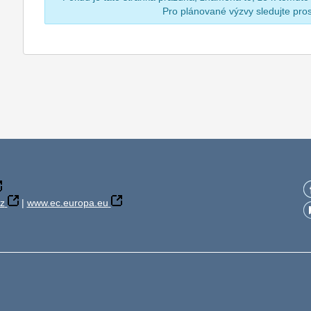
Pro plánované výzvy sledujte pr
z
|
www.ec.europa.eu