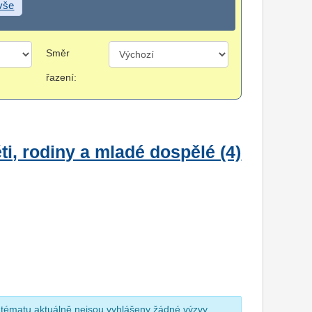
 vše
Směr
řazení:
i, rodiny a mladé dospělé (4)
 tématu aktuálně nejsou vyhlášeny žádné výzvy.