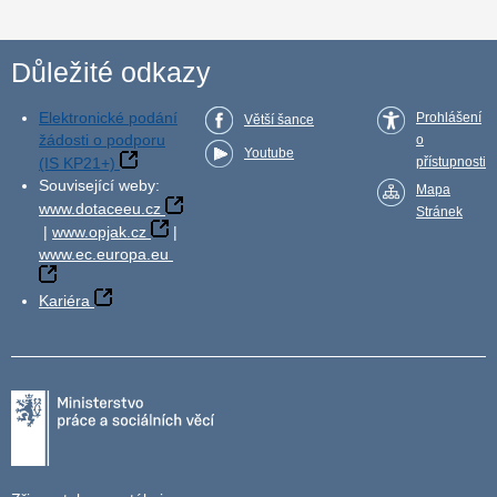
Důležité odkazy
Elektronické podání
Prohlášení
Větší šance
žádosti o podporu
o
Youtube
(IS KP21+)
přístupnosti
Související weby:
Mapa
www.dotaceeu.cz
Stránek
|
www.opjak.cz
|
www.ec.europa.eu
Kariéra