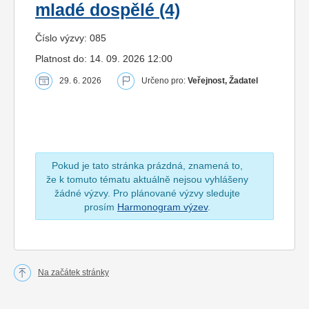
mladé dospělé (4)
Číslo výzvy: 085
Platnost do: 14. 09. 2026 12:00
29. 6. 2026
Určeno pro:
Veřejnost, Žadatel
Pokud je tato stránka prázdná, znamená to,
že k tomuto tématu aktuálně nejsou vyhlášeny
žádné výzvy. Pro plánované výzvy sledujte
prosím
Harmonogram výzev
.
Na začátek stránky