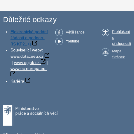
Důležité odkazy
Elektronické podání
Prohlášení
Větší šance
žádosti o podporu
o
Youtube
(IS KP21+)
přístupnosti
Související weby:
Mapa
www.dotaceeu.cz
Stránek
|
www.opjak.cz
|
www.ec.europa.eu
Kariéra