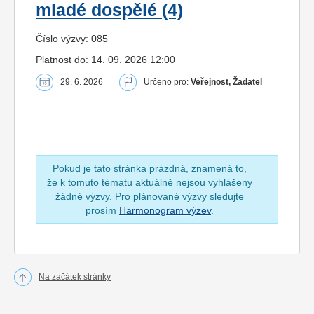
mladé dospělé (4)
Číslo výzvy: 085
Platnost do: 14. 09. 2026 12:00
29. 6. 2026
Určeno pro:
Veřejnost, Žadatel
Pokud je tato stránka prázdná, znamená to,
že k tomuto tématu aktuálně nejsou vyhlášeny
žádné výzvy. Pro plánované výzvy sledujte
prosím
Harmonogram výzev
.
Na začátek stránky