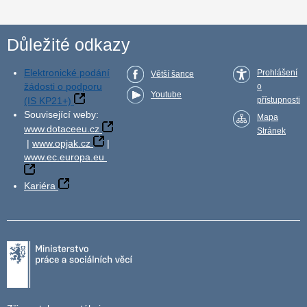
Důležité odkazy
Elektronické podání
Prohlášení
Větší šance
žádosti o podporu
o
Youtube
(IS KP21+)
přístupnosti
Související weby:
Mapa
www.dotaceeu.cz
Stránek
|
www.opjak.cz
|
www.ec.europa.eu
Kariéra