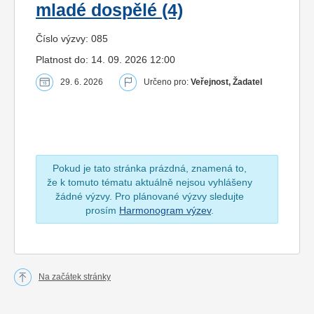
mladé dospělé (4)
Číslo výzvy: 085
Platnost do: 14. 09. 2026 12:00
29. 6. 2026
Určeno pro:
Veřejnost, Žadatel
Pokud je tato stránka prázdná, znamená to,
že k tomuto tématu aktuálně nejsou vyhlášeny
žádné výzvy. Pro plánované výzvy sledujte
prosím
Harmonogram výzev
.
Na začátek stránky