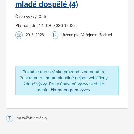
mladé dospělé (4)
Číslo výzvy: 085
Platnost do: 14. 09. 2026 12:00
29. 6. 2026
Určeno pro:
Veřejnost, Žadatel
Pokud je tato stránka prázdná, znamená to,
že k tomuto tématu aktuálně nejsou vyhlášeny
žádné výzvy. Pro plánované výzvy sledujte
prosím
Harmonogram výzev
.
Na začátek stránky