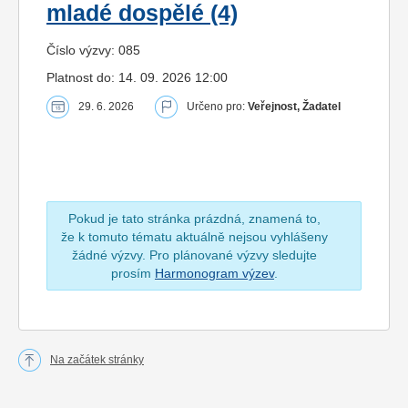
mladé dospělé (4)
Číslo výzvy: 085
Platnost do: 14. 09. 2026 12:00
29. 6. 2026
Určeno pro:
Veřejnost, Žadatel
Pokud je tato stránka prázdná, znamená to,
že k tomuto tématu aktuálně nejsou vyhlášeny
žádné výzvy. Pro plánované výzvy sledujte
prosím
Harmonogram výzev
.
Na začátek stránky