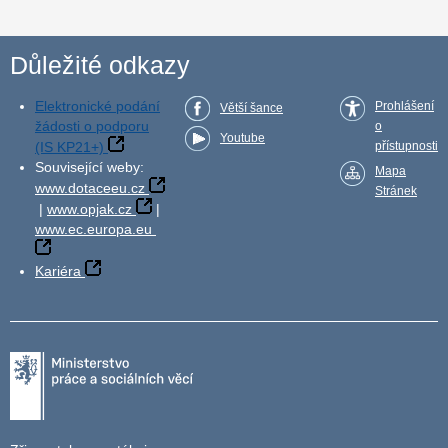
Důležité odkazy
Elektronické podání
Prohlášení
Větší šance
žádosti o podporu
o
Youtube
(IS KP21+)
přístupnosti
Související weby:
Mapa
www.dotaceeu.cz
Stránek
|
www.opjak.cz
|
www.ec.europa.eu
Kariéra