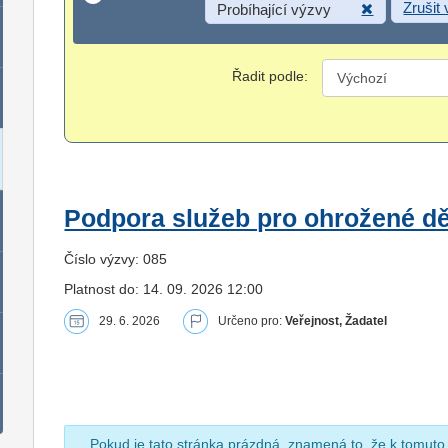
Zrušit
Probíhající výzvy
Řadit podle:
Podpora služeb pro ohrožené dět
Číslo výzvy: 085
Platnost do: 14. 09. 2026 12:00
29. 6. 2026
Určeno pro:
Veřejnost, Žadatel
Pokud je tato stránka prázdná, znamená to, že k tomuto