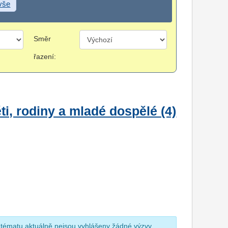
 vše
Směr
řazení:
i, rodiny a mladé dospělé (4)
 tématu aktuálně nejsou vyhlášeny žádné výzvy.