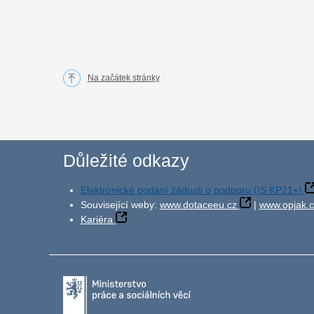
Na začátek stránky
Důležité odkazy
Elektronické podání žádosti o podporu (IS KP21+)
Související weby:
www.dotaceeu.cz
|
www.opjak.c
Kariéra