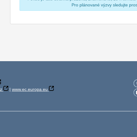
Pro plánované výzvy sledujte pr
z
|
www.ec.europa.eu