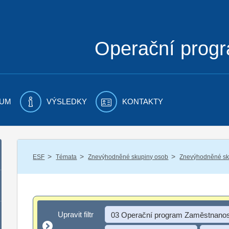
Operační prog
UM
VÝSLEDKY
KONTAKTY
/
/
/
ESF
Témata
Znevýhodněné skupiny osob
Znevýhodněné sku
Upravit filtr
Upravit filtr
03 Operační program Zaměstnanos