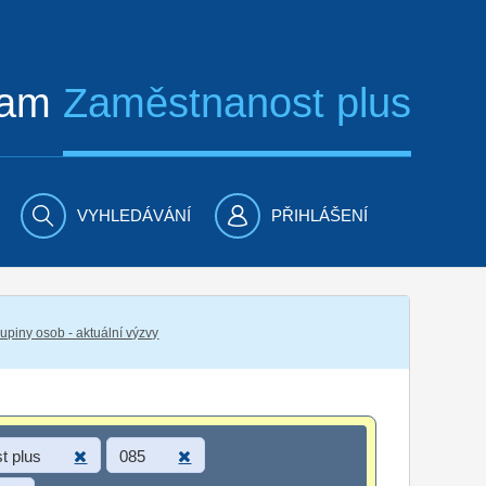
ram
Zaměstnanost plus
VYHLEDÁVÁNÍ
PŘIHLÁŠENÍ
piny osob - aktuální výzvy
t plus
085