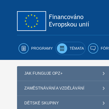
Přejít k obsahu
PROGRAMY
TÉMATA
FÓR
JAK FUNGUJE OPZ+
ZAMĚSTNÁVÁNÍ A VZDĚLÁVÁNÍ
DĚTSKÉ SKUPINY