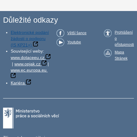
Důležité odkazy
Elektronické podání
Prohlášení
Větší šance
žádosti o podporu
o
Youtube
(IS KP21+)
přístupnosti
Související weby:
Mapa
www.dotaceeu.cz
Stránek
|
www.opjak.cz
|
www.ec.europa.eu
Kariéra