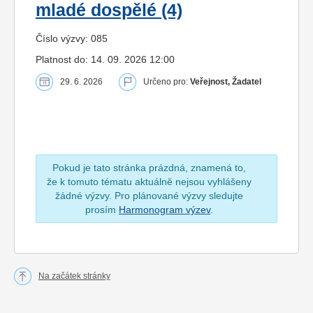
mladé dospělé (4)
Číslo výzvy: 085
Platnost do: 14. 09. 2026 12:00
29. 6. 2026
Určeno pro:
Veřejnost, Žadatel
Pokud je tato stránka prázdná, znamená to,
že k tomuto tématu aktuálně nejsou vyhlášeny
žádné výzvy. Pro plánované výzvy sledujte
prosím
Harmonogram výzev
.
Na začátek stránky