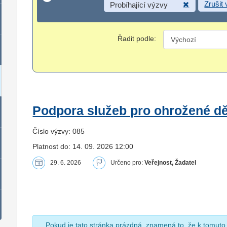
Zrušit
Probíhající výzvy
Řadit podle:
Podpora služeb pro ohrožené dět
Číslo výzvy: 085
Platnost do: 14. 09. 2026 12:00
29. 6. 2026
Určeno pro:
Veřejnost, Žadatel
Pokud je tato stránka prázdná, znamená to, že k tomuto