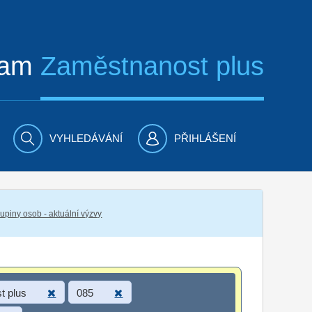
ram
Zaměstnanost plus
VYHLEDÁVÁNÍ
PŘIHLÁŠENÍ
piny osob - aktuální výzvy
t plus
085