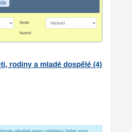
 vše
Směr
řazení:
i, rodiny a mladé dospělé (4)
 tématu aktuálně nejsou vyhlášeny žádné výzvy.