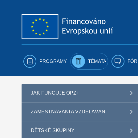
Přejít k obsahu
PROGRAMY
TÉMATA
FÓR
JAK FUNGUJE OPZ+
ZAMĚSTNÁVÁNÍ A VZDĚLÁVÁNÍ
DĚTSKÉ SKUPINY