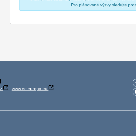
Pro plánované výzvy sledujte pr
z
|
www.ec.europa.eu