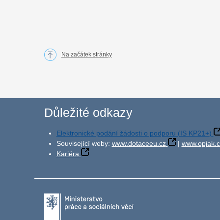
Na začátek stránky
Důležité odkazy
Elektronické podání žádosti o podporu (IS KP21+)
Související weby:
www.dotaceeu.cz
|
www.opjak.c
Kariéra