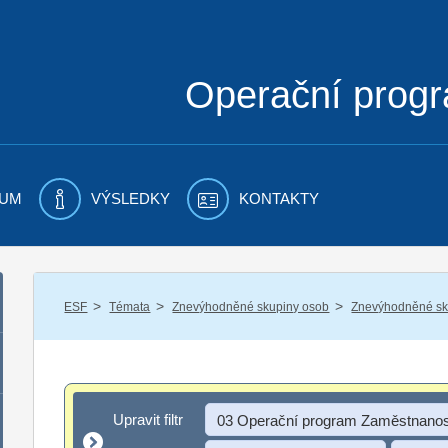
Operační prog
UM
VÝSLEDKY
KONTAKTY
/
/
/
ESF
Témata
Znevýhodněné skupiny osob
Znevýhodněné sku
Upravit filtr
Upravit filtr
03 Operační program Zaměstnanos