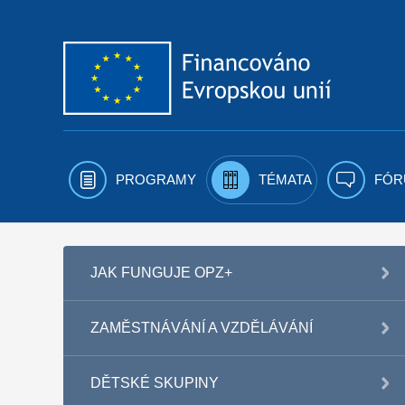
Přejít k obsahu
PROGRAMY
TÉMATA
FÓR
JAK FUNGUJE OPZ+
ZAMĚSTNÁVÁNÍ A VZDĚLÁVÁNÍ
DĚTSKÉ SKUPINY