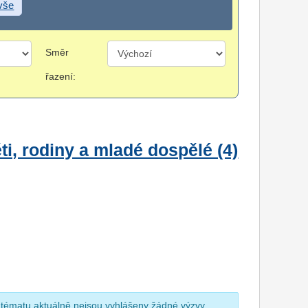
 vše
Směr
řazení:
i, rodiny a mladé dospělé (4)
 tématu aktuálně nejsou vyhlášeny žádné výzvy.