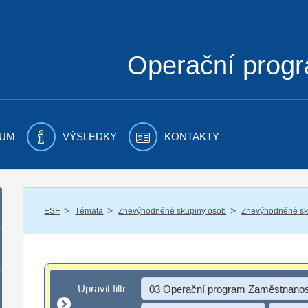
Operační prog
UM
VÝSLEDKY
KONTAKTY
/
/
/
ESF
Témata
Znevýhodněné skupiny osob
Znevýhodněné sku
Upravit filtr
Upravit filtr
03 Operační program Zaměstnanos