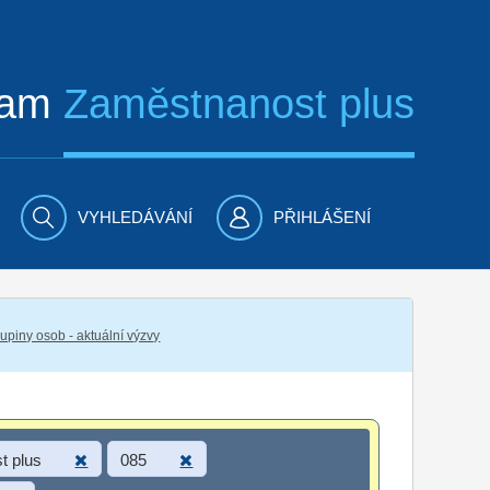
ram
Zaměstnanost plus
VYHLEDÁVÁNÍ
PŘIHLÁŠENÍ
piny osob - aktuální výzvy
t plus
085