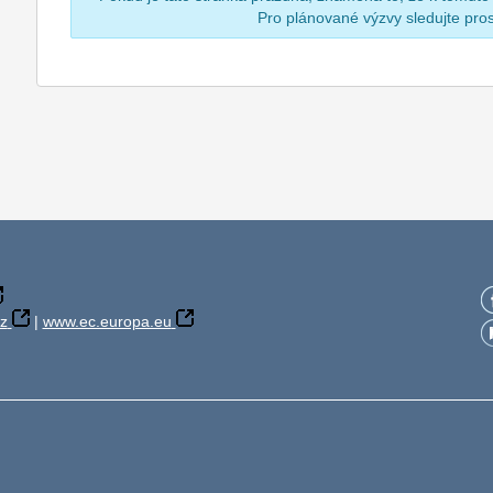
Pro plánované výzvy sledujte pr
z
|
www.ec.europa.eu