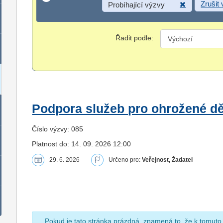
Zrušit
Probíhající výzvy
Řadit podle:
Podpora služeb pro ohrožené dět
Číslo výzvy: 085
Platnost do: 14. 09. 2026 12:00
29. 6. 2026
Určeno pro:
Veřejnost, Žadatel
Pokud je tato stránka prázdná, znamená to, že k tomuto