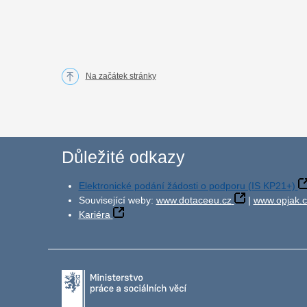
Na začátek stránky
Důležité odkazy
Elektronické podání žádosti o podporu (IS KP21+)
Související weby:
www.dotaceeu.cz
|
www.opjak.c
Kariéra