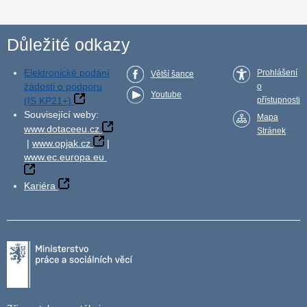
Důležité odkazy
Elektronické podání
Prohlášení
Větší šance
žádosti o podporu
o
Youtube
(IS KP21+)
přístupnosti
Související weby:
Mapa
www.dotaceeu.cz
Stránek
|
www.opjak.cz
|
www.ec.europa.eu
Kariéra