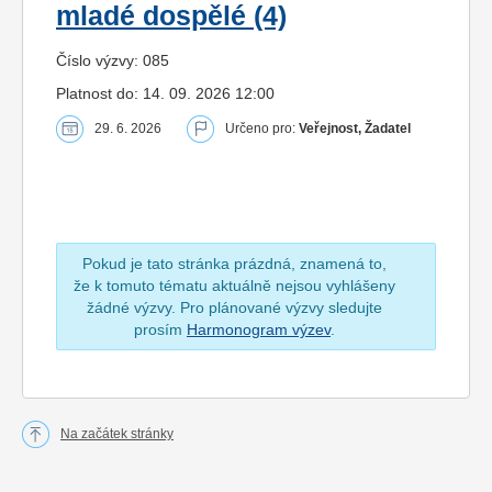
mladé dospělé (4)
Číslo výzvy: 085
Platnost do: 14. 09. 2026 12:00
29. 6. 2026
Určeno pro:
Veřejnost, Žadatel
Pokud je tato stránka prázdná, znamená to,
že k tomuto tématu aktuálně nejsou vyhlášeny
žádné výzvy. Pro plánované výzvy sledujte
prosím
Harmonogram výzev
.
Na začátek stránky