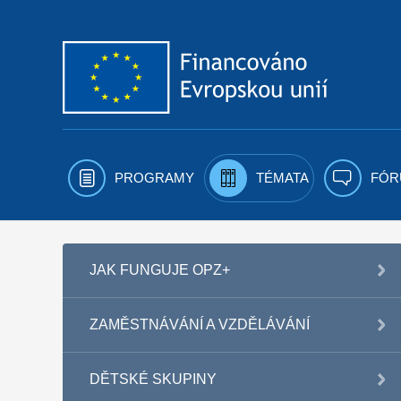
Přejít k obsahu
PROGRAMY
TÉMATA
FÓR
JAK FUNGUJE OPZ+
ZAMĚSTNÁVÁNÍ A VZDĚLÁVÁNÍ
DĚTSKÉ SKUPINY