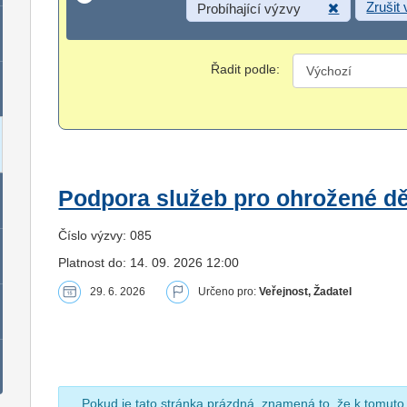
Zrušit
Probíhající výzvy
Řadit podle:
Podpora služeb pro ohrožené dět
Číslo výzvy: 085
Platnost do: 14. 09. 2026 12:00
29. 6. 2026
Určeno pro:
Veřejnost, Žadatel
Pokud je tato stránka prázdná, znamená to, že k tomuto