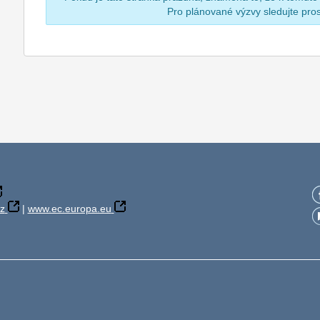
Pro plánované výzvy sledujte pr
z
|
www.ec.europa.eu