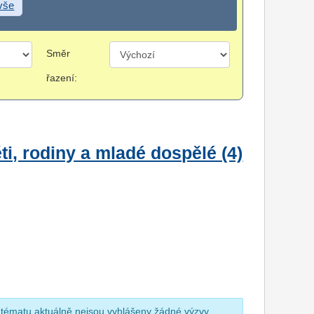
 vše
Směr
řazení:
i, rodiny a mladé dospělé (4)
 tématu aktuálně nejsou vyhlášeny žádné výzvy.