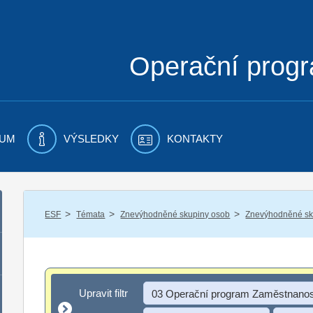
Operační prog
UM
VÝSLEDKY
KONTAKTY
/
/
/
ESF
Témata
Znevýhodněné skupiny osob
Znevýhodněné sku
Upravit filtr
Upravit filtr
03 Operační program Zaměstnanos