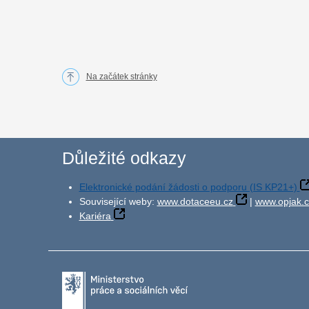
Na začátek stránky
Důležité odkazy
Elektronické podání žádosti o podporu (IS KP21+)
Související weby:
www.dotaceeu.cz
|
www.opjak.c
Kariéra