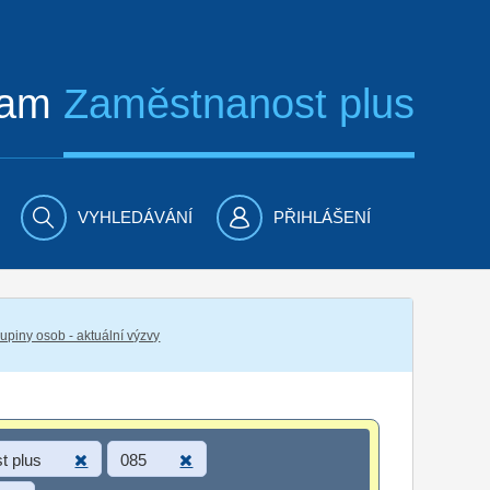
ram
Zaměstnanost plus
VYHLEDÁVÁNÍ
PŘIHLÁŠENÍ
piny osob - aktuální výzvy
t plus
085