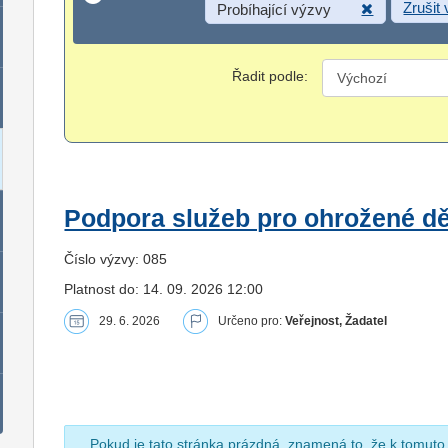
Zrušit
Probíhající výzvy
Řadit podle:
Podpora služeb pro ohrožené dět
Číslo výzvy: 085
Platnost do: 14. 09. 2026 12:00
29. 6. 2026
Určeno pro:
Veřejnost, Žadatel
Pokud je tato stránka prázdná, znamená to, že k tomuto