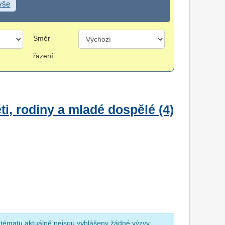
 vše
Směr
řazení:
i, rodiny a mladé dospělé (4)
 tématu aktuálně nejsou vyhlášeny žádné výzvy.