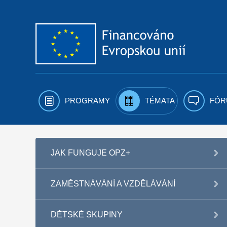
Přejít k obsahu
PROGRAMY
TÉMATA
FÓR
JAK FUNGUJE OPZ+
ZAMĚSTNÁVÁNÍ A VZDĚLÁVÁNÍ
DĚTSKÉ SKUPINY