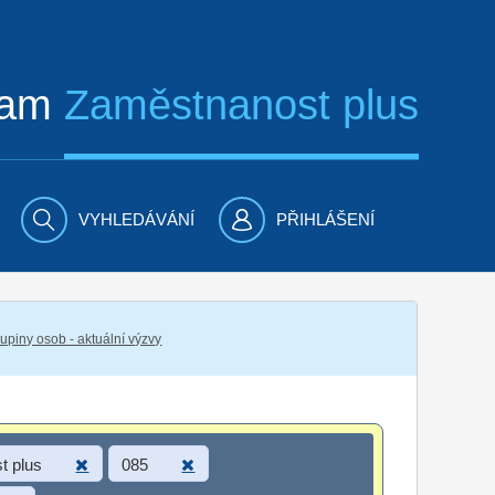
ram
Zaměstnanost plus
VYHLEDÁVÁNÍ
PŘIHLÁŠENÍ
piny osob - aktuální výzvy
t plus
085