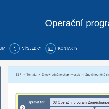
Operační prog
UM
VÝSLEDKY
KONTAKTY
/
/
/
ESF
Témata
Znevýhodněné skupiny osob
Znevýhodněné sku
Upravit filtr
Upravit filtr
03 Operační program Zaměstnanos