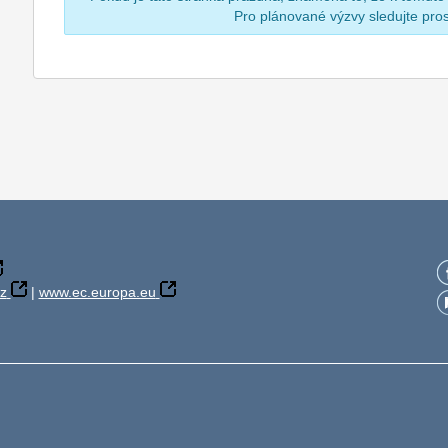
Pro plánované výzvy sledujte pr
z
|
www.ec.europa.eu