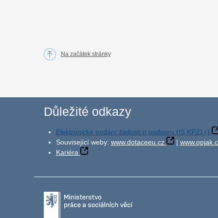
Na začátek stránky
Důležité odkazy
Elektronické podání žádosti o podporu (IS KP21+)
Související weby:
www.dotaceeu.cz
|
www.opjak.c
Kariéra