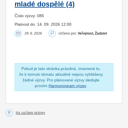
mladé dospělé (4)
Číslo výzvy: 085
Platnost do: 14. 09. 2026 12:00
29. 6. 2026
Určeno pro:
Veřejnost, Žadatel
Pokud je tato stránka prázdná, znamená to,
že k tomuto tématu aktuálně nejsou vyhlášeny
žádné výzvy. Pro plánované výzvy sledujte
prosím
Harmonogram výzev
.
Na začátek stránky