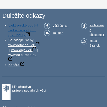
Důležité odkazy
Elektronické podání
Prohlášení
Větší šance
žádosti o podporu
o
Youtube
(IS KP21+)
přístupnosti
Související weby:
Mapa
www.dotaceeu.cz
Stránek
|
www.opjak.cz
|
www.ec.europa.eu
Kariéra