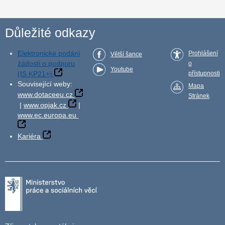
Důležité odkazy
Elektronické podání
Prohlášení
Větší šance
žádosti o podporu
o
Youtube
(IS KP21+)
přístupnosti
Související weby:
Mapa
www.dotaceeu.cz
Stránek
|
www.opjak.cz
|
www.ec.europa.eu
Kariéra