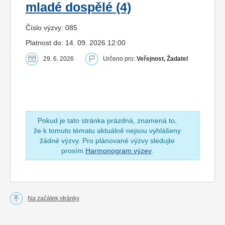
mladé dospělé (4)
Číslo výzvy: 085
Platnost do: 14. 09. 2026 12:00
29. 6. 2026
Určeno pro:
Veřejnost, Žadatel
Pokud je tato stránka prázdná, znamená to,
že k tomuto tématu aktuálně nejsou vyhlášeny
žádné výzvy. Pro plánované výzvy sledujte
prosím
Harmonogram výzev
.
Na začátek stránky