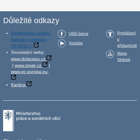
Důležité odkazy
Elektronické podání
Prohlášení
Větší šance
žádosti o podporu
o
Youtube
(IS KP21+)
přístupnosti
Související weby:
Mapa
www.dotaceeu.cz
Stránek
|
www.opjak.cz
|
www.ec.europa.eu
Kariéra