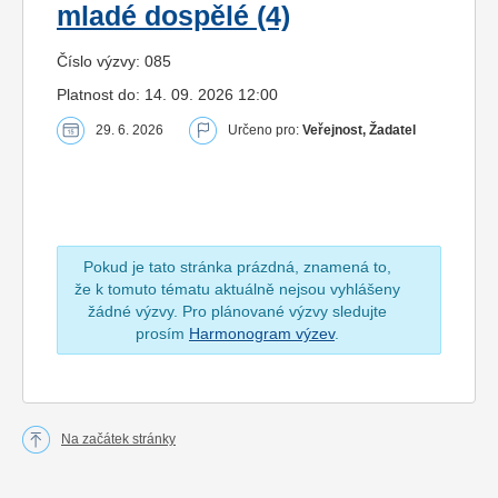
mladé dospělé (4)
Číslo výzvy: 085
Platnost do: 14. 09. 2026 12:00
29. 6. 2026
Určeno pro:
Veřejnost, Žadatel
Pokud je tato stránka prázdná, znamená to,
že k tomuto tématu aktuálně nejsou vyhlášeny
žádné výzvy. Pro plánované výzvy sledujte
prosím
Harmonogram výzev
.
Na začátek stránky