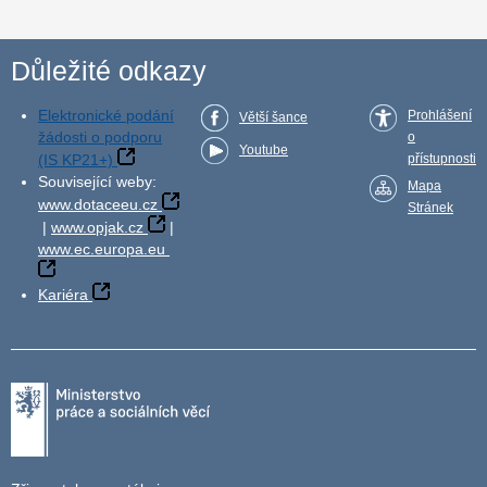
Důležité odkazy
Elektronické podání
Prohlášení
Větší šance
žádosti o podporu
o
Youtube
(IS KP21+)
přístupnosti
Související weby:
Mapa
www.dotaceeu.cz
Stránek
|
www.opjak.cz
|
www.ec.europa.eu
Kariéra