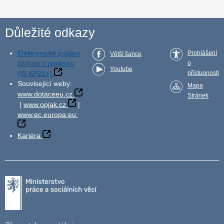
Důležité odkazy
Elektronické podání
Prohlášení
Větší šance
žádosti o podporu
o
Youtube
(IS KP21+)
přístupnosti
Související weby:
Mapa
www.dotaceeu.cz
Stránek
|
www.opjak.cz
|
www.ec.europa.eu
Kariéra