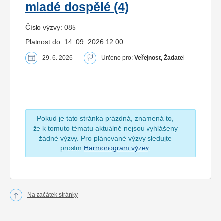
mladé dospělé (4)
Číslo výzvy: 085
Platnost do: 14. 09. 2026 12:00
29. 6. 2026
Určeno pro:
Veřejnost, Žadatel
Pokud je tato stránka prázdná, znamená to,
že k tomuto tématu aktuálně nejsou vyhlášeny
žádné výzvy. Pro plánované výzvy sledujte
prosím
Harmonogram výzev
.
Na začátek stránky