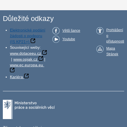
Důležité odkazy
Elektronické podání
Prohlášení
Větší šance
žádosti o podporu
o
Youtube
(IS KP21+)
přístupnosti
Související weby:
Mapa
www.dotaceeu.cz
Stránek
|
www.opjak.cz
|
www.ec.europa.eu
Kariéra