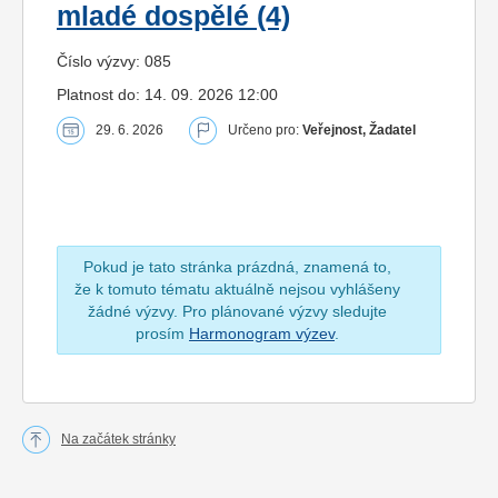
mladé dospělé (4)
Číslo výzvy: 085
Platnost do: 14. 09. 2026 12:00
29. 6. 2026
Určeno pro:
Veřejnost, Žadatel
Pokud je tato stránka prázdná, znamená to,
že k tomuto tématu aktuálně nejsou vyhlášeny
žádné výzvy. Pro plánované výzvy sledujte
prosím
Harmonogram výzev
.
Na začátek stránky