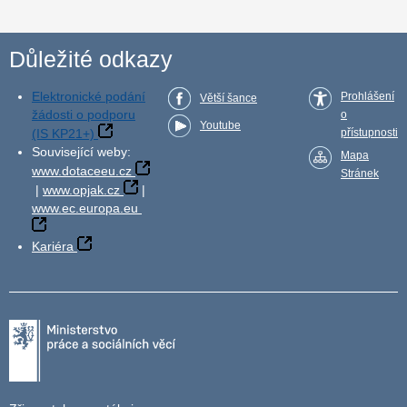
Důležité odkazy
Elektronické podání
Prohlášení
Větší šance
žádosti o podporu
o
Youtube
(IS KP21+)
přístupnosti
Související weby:
Mapa
www.dotaceeu.cz
Stránek
|
www.opjak.cz
|
www.ec.europa.eu
Kariéra