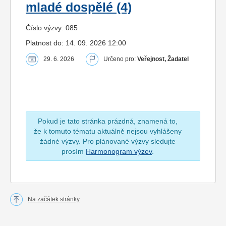
mladé dospělé (4)
Číslo výzvy: 085
Platnost do: 14. 09. 2026 12:00
29. 6. 2026
Určeno pro:
Veřejnost, Žadatel
Pokud je tato stránka prázdná, znamená to,
že k tomuto tématu aktuálně nejsou vyhlášeny
žádné výzvy. Pro plánované výzvy sledujte
prosím
Harmonogram výzev
.
Na začátek stránky