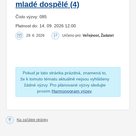
mladé dospělé (4)
Číslo výzvy: 085
Platnost do: 14. 09. 2026 12:00
29. 6. 2026
Určeno pro:
Veřejnost, Žadatel
Pokud je tato stránka prázdná, znamená to,
že k tomuto tématu aktuálně nejsou vyhlášeny
žádné výzvy. Pro plánované výzvy sledujte
prosím
Harmonogram výzev
.
Na začátek stránky