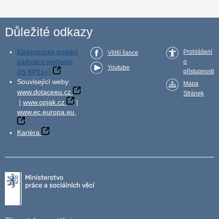
Důležité odkazy
Elektronické podání
Prohlášení
Větší šance
žádosti o podporu
o
Youtube
(IS KP21+)
přístupnosti
Související weby:
Mapa
www.dotaceeu.cz
Stránek
|
www.opjak.cz
|
www.ec.europa.eu
Kariéra