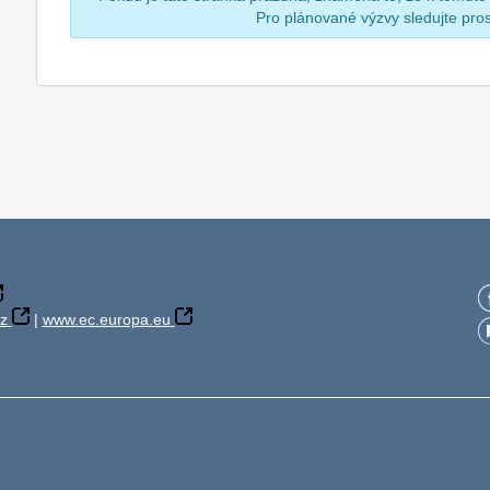
Pro plánované výzvy sledujte pr
z
|
www.ec.europa.eu