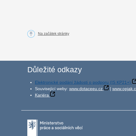
Na začátek stránky
Důležité odkazy
Elektronické podání žádosti o podporu (IS KP21+)
Související weby:
www.dotaceeu.cz
|
www.opjak.c
Kariéra