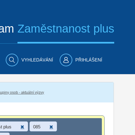
ram
Zaměstnanost plus
VYHLEDÁVÁNÍ
PŘIHLÁŠENÍ
piny osob - aktuální výzvy
t plus
085