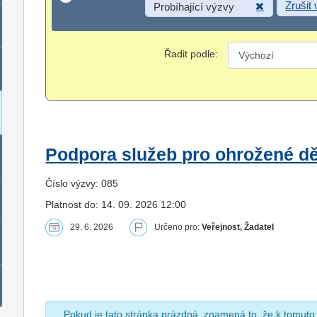
Zrušit
Probíhající výzvy
Řadit podle:
Podpora služeb pro ohrožené dět
Číslo výzvy: 085
Platnost do: 14. 09. 2026 12:00
29. 6. 2026
Určeno pro:
Veřejnost, Žadatel
Pokud je tato stránka prázdná, znamená to, že k tomuto