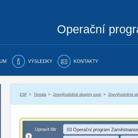
Operační prog
UM
VÝSLEDKY
KONTAKTY
/
/
/
ESF
Témata
Znevýhodněné skupiny osob
Znevýhodněné sku
Upravit filtr
Upravit filtr
03 Operační program Zaměstnanos