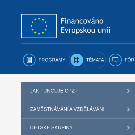
Přejít k obsahu
PROGRAMY
TÉMATA
FÓR
JAK FUNGUJE OPZ+
ZAMĚSTNÁVÁNÍ A VZDĚLÁVÁNÍ
DĚTSKÉ SKUPINY