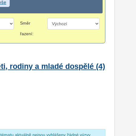
 vše
Směr
řazení:
i, rodiny a mladé dospělé (4)
 tématu aktuálně nejsou vyhlášeny žádné výzvy.