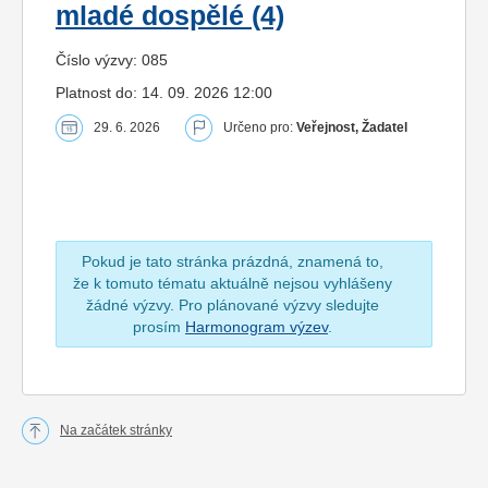
mladé dospělé (4)
Číslo výzvy: 085
Platnost do: 14. 09. 2026 12:00
29. 6. 2026
Určeno pro:
Veřejnost, Žadatel
Pokud je tato stránka prázdná, znamená to,
že k tomuto tématu aktuálně nejsou vyhlášeny
žádné výzvy. Pro plánované výzvy sledujte
prosím
Harmonogram výzev
.
Na začátek stránky