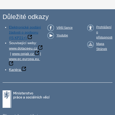
Důležité odkazy
Elektronické podání
Prohlášení
Větší šance
žádosti o podporu
o
Youtube
(IS KP21+)
přístupnosti
Související weby:
Mapa
www.dotaceeu.cz
Stránek
|
www.opjak.cz
|
www.ec.europa.eu
Kariéra