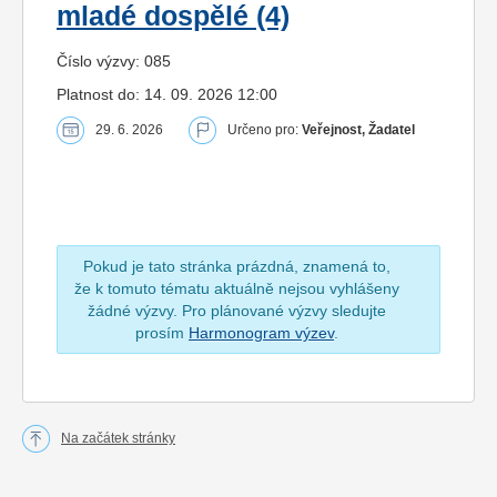
mladé dospělé (4)
Číslo výzvy: 085
Platnost do: 14. 09. 2026 12:00
29. 6. 2026
Určeno pro:
Veřejnost, Žadatel
Pokud je tato stránka prázdná, znamená to,
že k tomuto tématu aktuálně nejsou vyhlášeny
žádné výzvy. Pro plánované výzvy sledujte
prosím
Harmonogram výzev
.
Na začátek stránky