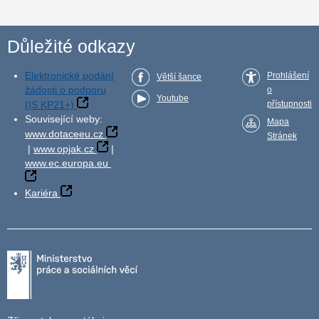
Důležité odkazy
Elektronické podání
Prohlášení
Větší šance
žádosti o podporu
o
Youtube
(IS KP21+)
přístupnosti
Související weby:
Mapa
www.dotaceeu.cz
Stránek
|
www.opjak.cz
|
www.ec.europa.eu
Kariéra