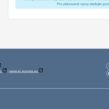
Pro plánované výzvy sledujte pr
z
|
www.ec.europa.eu