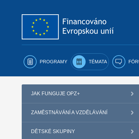
Přejít k obsahu
PROGRAMY
TÉMATA
FÓR
JAK FUNGUJE OPZ+
ZAMĚSTNÁVÁNÍ A VZDĚLÁVÁNÍ
DĚTSKÉ SKUPINY