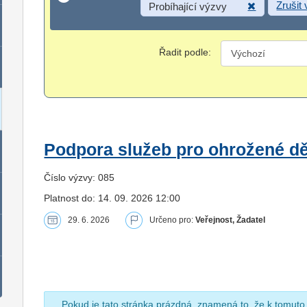
Zrušit
Probíhající výzvy
Řadit podle:
Podpora služeb pro ohrožené dět
Číslo výzvy: 085
Platnost do: 14. 09. 2026 12:00
29. 6. 2026
Určeno pro:
Veřejnost, Žadatel
Pokud je tato stránka prázdná, znamená to, že k tomuto