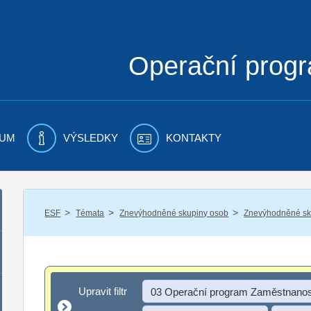
Operační prog
UM
VÝSLEDKY
KONTAKTY
/
/
/
ESF
Témata
Znevýhodněné skupiny osob
Znevýhodněné sku
Upravit filtr
Upravit filtr
03 Operační program Zaměstnanos