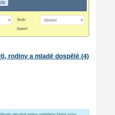
 vše
Směr
řazení:
i, rodiny a mladé dospělé (4)
 tématu aktuálně nejsou vyhlášeny žádné výzvy.