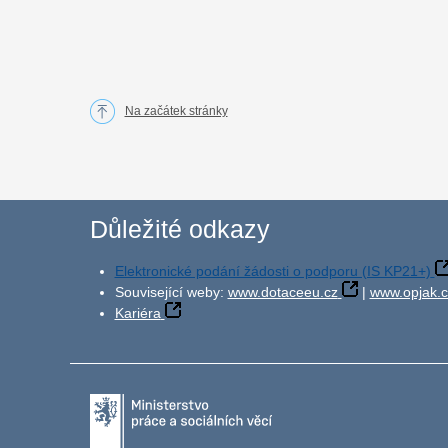
Na začátek stránky
Důležité odkazy
Elektronické podání žádosti o podporu (IS KP21+)
Související weby:
www.dotaceeu.cz
|
www.opjak.c
Kariéra