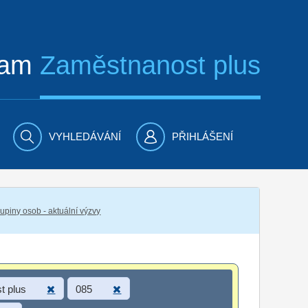
ram
Zaměstnanost plus
VYHLEDÁVÁNÍ
PŘIHLÁŠENÍ
piny osob - aktuální výzvy
t plus
085