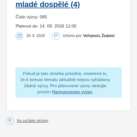
mladé dospělé (4)
Číslo výzvy: 085
Platnost do: 14. 09. 2026 12:00
29. 6. 2026
Určeno pro:
Veřejnost, Žadatel
Pokud je tato stránka prázdná, znamená to,
že k tomuto tématu aktuálně nejsou vyhlášeny
žádné výzvy. Pro plánované výzvy sledujte
prosím
Harmonogram výzev
.
Na začátek stránky