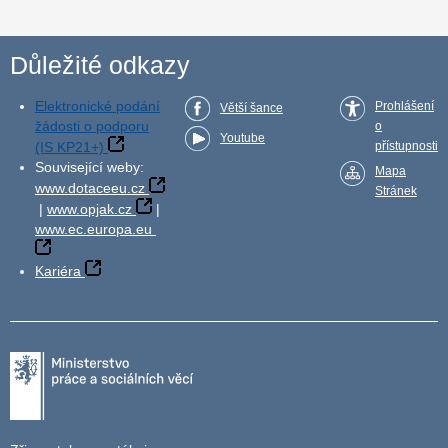
Důležité odkazy
Elektronické podání
Prohlášení
Větší šance
žádosti o podporu
o
Youtube
(IS KP21+)
přístupnosti
Související weby:
Mapa
www.dotaceeu.cz
Stránek
|
www.opjak.cz
|
www.ec.europa.eu
Kariéra