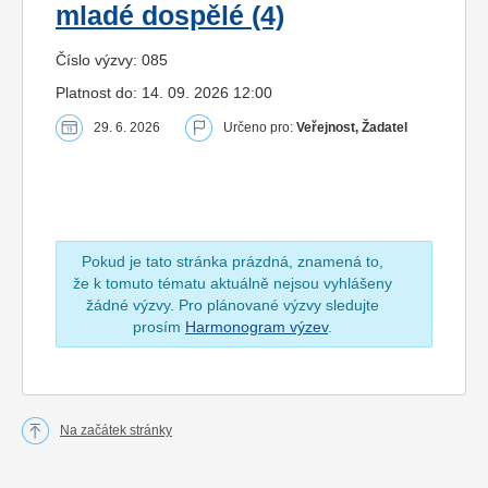
mladé dospělé (4)
Číslo výzvy: 085
Platnost do: 14. 09. 2026 12:00
29. 6. 2026
Určeno pro:
Veřejnost, Žadatel
Pokud je tato stránka prázdná, znamená to,
že k tomuto tématu aktuálně nejsou vyhlášeny
žádné výzvy. Pro plánované výzvy sledujte
prosím
Harmonogram výzev
.
Na začátek stránky