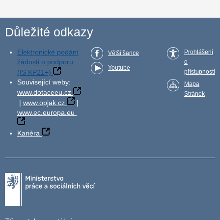
Důležité odkazy
Elektronické podání
Prohlášení
Větší šance
žádosti o podporu
o
Youtube
(IS KP21+)
přístupnosti
Související weby:
Mapa
www.dotaceeu.cz
Stránek
|
www.opjak.cz
|
www.ec.europa.eu
Kariéra