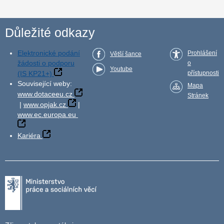
Důležité odkazy
Elektronické podání
Prohlášení
Větší šance
žádosti o podporu
o
Youtube
(IS KP21+)
přístupnosti
Související weby:
Mapa
www.dotaceeu.cz
Stránek
|
www.opjak.cz
|
www.ec.europa.eu
Kariéra