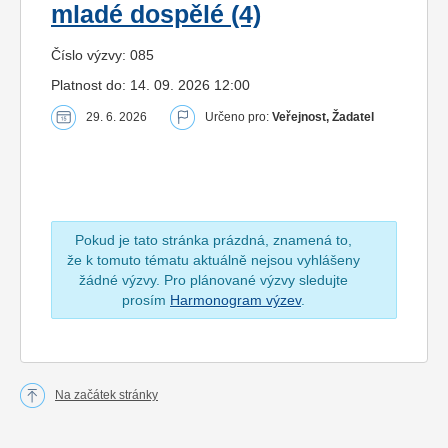
mladé dospělé (4)
Číslo výzvy: 085
Platnost do: 14. 09. 2026 12:00
29. 6. 2026
Určeno pro:
Veřejnost, Žadatel
Pokud je tato stránka prázdná, znamená to,
že k tomuto tématu aktuálně nejsou vyhlášeny
žádné výzvy. Pro plánované výzvy sledujte
prosím
Harmonogram výzev
.
Na začátek stránky