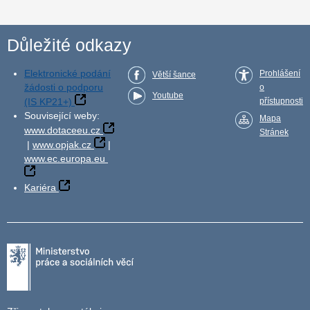
Důležité odkazy
Elektronické podání
Prohlášení
Větší šance
žádosti o podporu
o
Youtube
(IS KP21+)
přístupnosti
Související weby:
Mapa
www.dotaceeu.cz
Stránek
|
www.opjak.cz
|
www.ec.europa.eu
Kariéra