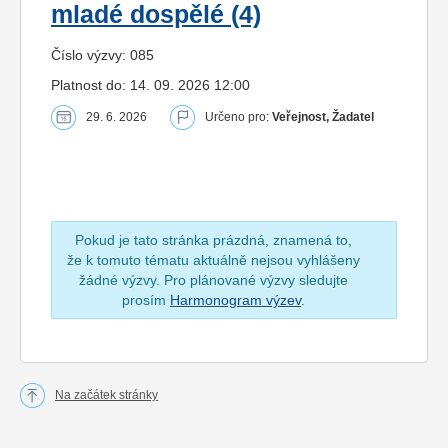
mladé dospělé (4)
Číslo výzvy: 085
Platnost do: 14. 09. 2026 12:00
29. 6. 2026
Určeno pro:
Veřejnost, Žadatel
Pokud je tato stránka prázdná, znamená to,
že k tomuto tématu aktuálně nejsou vyhlášeny
žádné výzvy. Pro plánované výzvy sledujte
prosím
Harmonogram výzev
.
Na začátek stránky