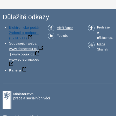
Důležité odkazy
Elektronické podání
Prohlášení
Větší šance
žádosti o podporu
o
Youtube
(IS KP21+)
přístupnosti
Související weby:
Mapa
www.dotaceeu.cz
Stránek
|
www.opjak.cz
|
www.ec.europa.eu
Kariéra