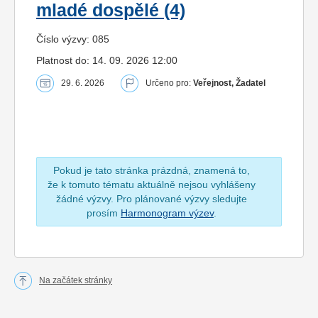
mladé dospělé (4)
Číslo výzvy: 085
Platnost do: 14. 09. 2026 12:00
29. 6. 2026
Určeno pro:
Veřejnost, Žadatel
Pokud je tato stránka prázdná, znamená to,
že k tomuto tématu aktuálně nejsou vyhlášeny
žádné výzvy. Pro plánované výzvy sledujte
prosím
Harmonogram výzev
.
Na začátek stránky