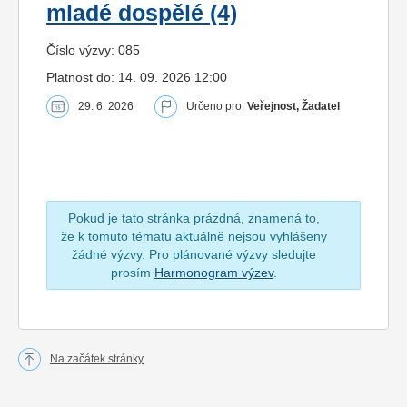
mladé dospělé (4)
Číslo výzvy: 085
Platnost do: 14. 09. 2026 12:00
29. 6. 2026
Určeno pro:
Veřejnost, Žadatel
Pokud je tato stránka prázdná, znamená to,
že k tomuto tématu aktuálně nejsou vyhlášeny
žádné výzvy. Pro plánované výzvy sledujte
prosím
Harmonogram výzev
.
Na začátek stránky