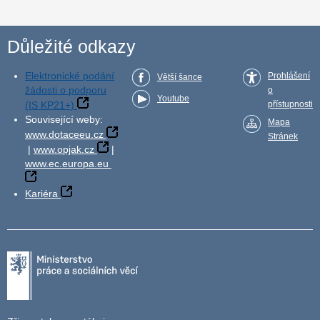
Důležité odkazy
Elektronické podání
Prohlášení
Větší šance
žádosti o podporu
o
Youtube
(IS KP21+)
přístupnosti
Související weby:
Mapa
www.dotaceeu.cz
Stránek
|
www.opjak.cz
|
www.ec.europa.eu
Kariéra