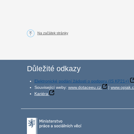
Na začátek stránky
Důležité odkazy
Elektronické podání žádosti o podporu (IS KP21+)
Související weby:
www.dotaceeu.cz
|
www.opjak.c
Kariéra