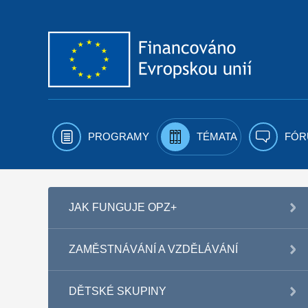
Přejít k obsahu
PROGRAMY
TÉMATA
FÓR
JAK FUNGUJE OPZ+
ZAMĚSTNÁVÁNÍ A VZDĚLÁVÁNÍ
DĚTSKÉ SKUPINY