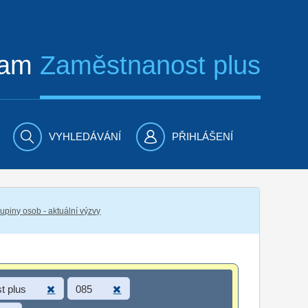
ram
Zaměstnanost plus
VYHLEDÁVÁNÍ
PŘIHLÁŠENÍ
piny osob - aktuální výzvy
t plus
085