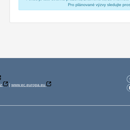
Pro plánované výzvy sledujte pr
z
|
www.ec.europa.eu