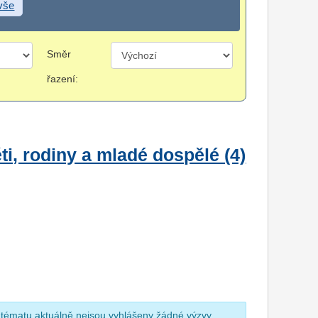
 vše
Směr
řazení:
i, rodiny a mladé dospělé (4)
 tématu aktuálně nejsou vyhlášeny žádné výzvy.