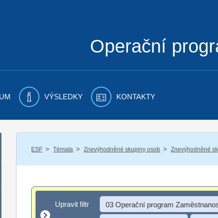
Operační prog
UM
VÝSLEDKY
KONTAKTY
/
/
/
ESF
Témata
Znevýhodněné skupiny osob
Znevýhodněné sku
Upravit filtr
Upravit filtr
03 Operační program Zaměstnanos