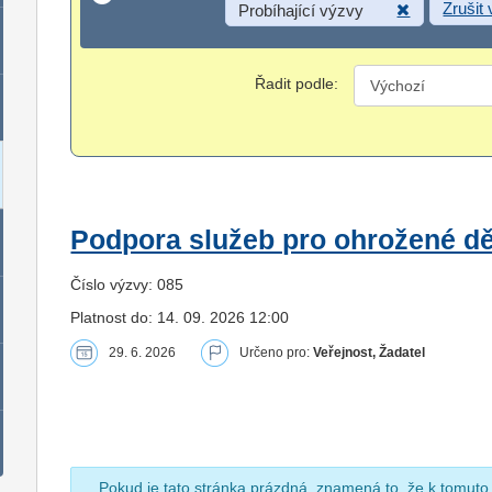
Zrušit
Probíhající výzvy
Řadit podle:
Podpora služeb pro ohrožené dět
Číslo výzvy: 085
Platnost do: 14. 09. 2026 12:00
29. 6. 2026
Určeno pro:
Veřejnost, Žadatel
Pokud je tato stránka prázdná, znamená to, že k tomuto