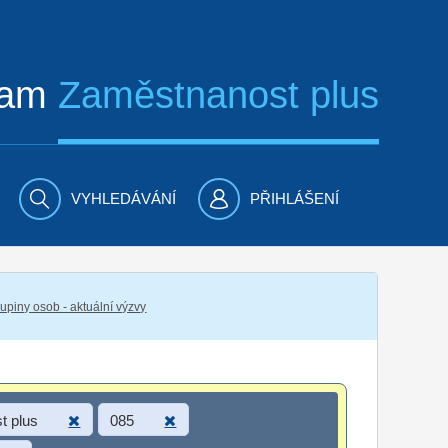
ram
Zaměstnanost plus
VYHLEDÁVÁNÍ
PŘIHLÁŠENÍ
piny osob - aktuální výzvy
t plus
085