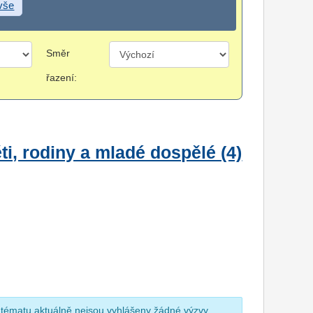
 vše
Směr
řazení:
i, rodiny a mladé dospělé (4)
 tématu aktuálně nejsou vyhlášeny žádné výzvy.