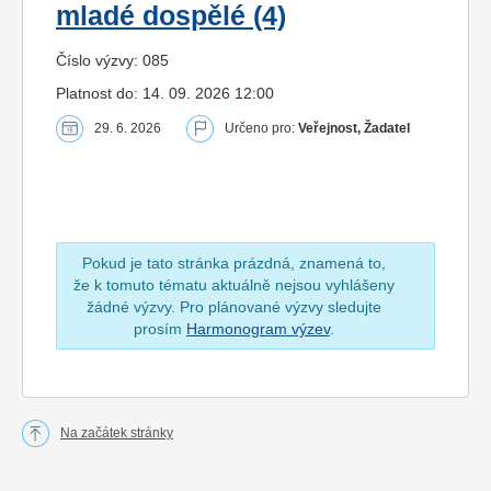
mladé dospělé (4)
Číslo výzvy: 085
Platnost do: 14. 09. 2026 12:00
29. 6. 2026
Určeno pro:
Veřejnost, Žadatel
Pokud je tato stránka prázdná, znamená to,
že k tomuto tématu aktuálně nejsou vyhlášeny
žádné výzvy. Pro plánované výzvy sledujte
prosím
Harmonogram výzev
.
Na začátek stránky