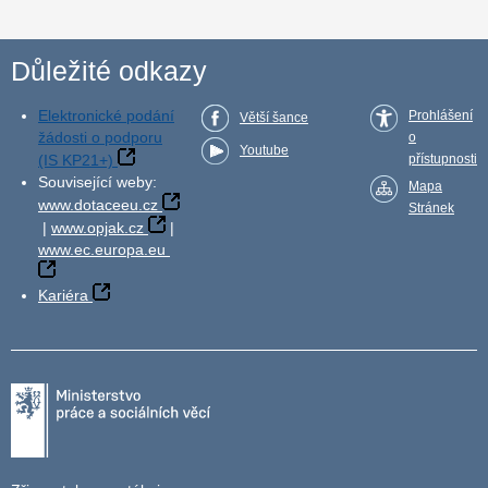
Důležité odkazy
Elektronické podání
Prohlášení
Větší šance
žádosti o podporu
o
Youtube
(IS KP21+)
přístupnosti
Související weby:
Mapa
www.dotaceeu.cz
Stránek
|
www.opjak.cz
|
www.ec.europa.eu
Kariéra