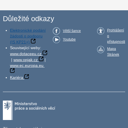
Důležité odkazy
Elektronické podání
Prohlášení
Větší šance
žádosti o podporu
o
Youtube
(IS KP21+)
přístupnosti
Související weby:
Mapa
www.dotaceeu.cz
Stránek
|
www.opjak.cz
|
www.ec.europa.eu
Kariéra