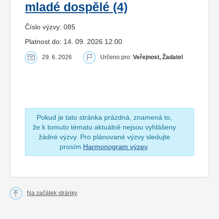
mladé dospělé (4)
Číslo výzvy: 085
Platnost do: 14. 09. 2026 12:00
29. 6. 2026
Určeno pro:
Veřejnost, Žadatel
Pokud je tato stránka prázdná, znamená to,
že k tomuto tématu aktuálně nejsou vyhlášeny
žádné výzvy. Pro plánované výzvy sledujte
prosím
Harmonogram výzev
.
Na začátek stránky