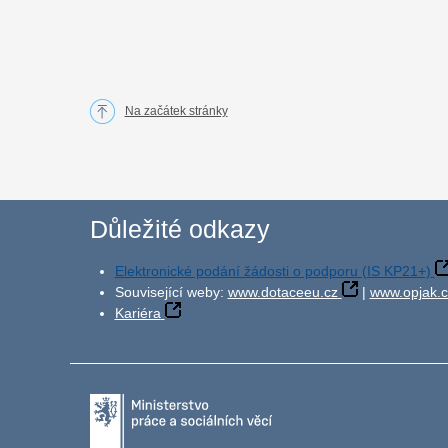
Na začátek stránky
Důležité odkazy
Elektronické podání žádosti o podporu (IS KP21+)
Související weby:
www.dotaceeu.cz
|
www.opjak.c
Kariéra