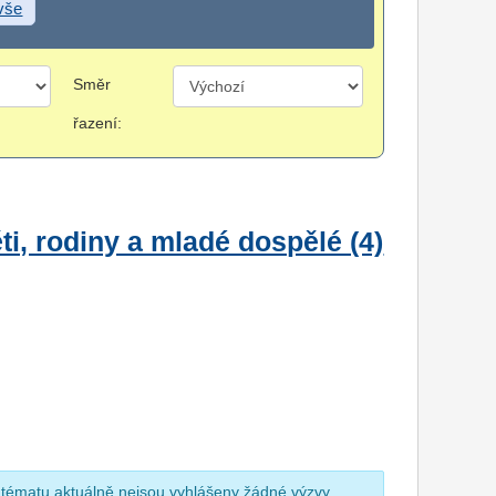
 vše
Směr
řazení:
i, rodiny a mladé dospělé (4)
 tématu aktuálně nejsou vyhlášeny žádné výzvy.