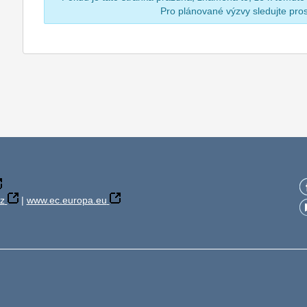
Pro plánované výzvy sledujte pr
z
|
www.ec.europa.eu