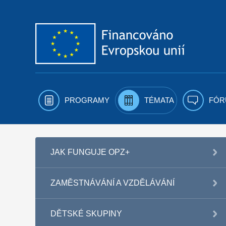
Přejít k obsahu
PROGRAMY
TÉMATA
FÓR
JAK FUNGUJE OPZ+
ZAMĚSTNÁVÁNÍ A VZDĚLÁVÁNÍ
DĚTSKÉ SKUPINY