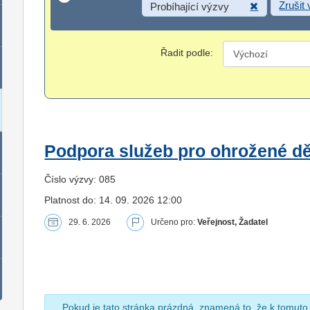
Zrušit
Probíhající výzvy
Řadit podle:
Podpora služeb pro ohrožené dět
Číslo výzvy: 085
Platnost do: 14. 09. 2026 12:00
29. 6. 2026
Určeno pro:
Veřejnost, Žadatel
Pokud je tato stránka prázdná, znamená to, že k tomuto