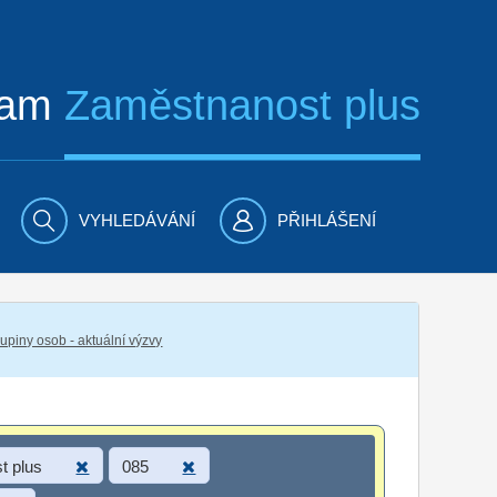
ram
Zaměstnanost plus
VYHLEDÁVÁNÍ
PŘIHLÁŠENÍ
piny osob - aktuální výzvy
t plus
085