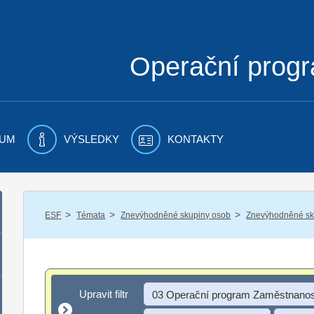
Operační prog
UM
VÝSLEDKY
KONTAKTY
/
/
/
ESF
Témata
Znevýhodněné skupiny osob
Znevýhodněné sku
Upravit filtr
Upravit filtr
03 Operační program Zaměstnanos