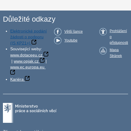
Důležité odkazy
Elektronické podání
Prohlášení
Větší šance
žádosti o podporu
o
Youtube
(IS KP21+)
přístupnosti
Související weby:
Mapa
www.dotaceeu.cz
Stránek
|
www.opjak.cz
|
www.ec.europa.eu
Kariéra