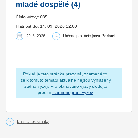
mladé dospělé (4)
Číslo výzvy: 085
Platnost do: 14. 09. 2026 12:00
29. 6. 2026
Určeno pro:
Veřejnost, Žadatel
Pokud je tato stránka prázdná, znamená to,
že k tomuto tématu aktuálně nejsou vyhlášeny
žádné výzvy. Pro plánované výzvy sledujte
prosím
Harmonogram výzev
.
Na začátek stránky