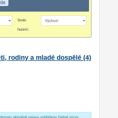
 vše
Směr
řazení:
i, rodiny a mladé dospělé (4)
 tématu aktuálně nejsou vyhlášeny žádné výzvy.