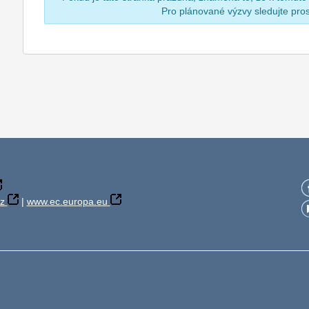
Pro plánované výzvy sledujte pr
z
|
www.ec.europa.eu