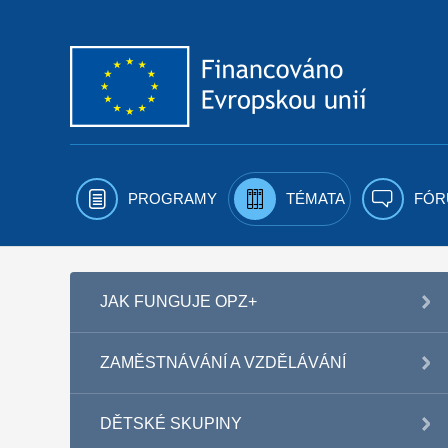
Přejít k obsahu
PROGRAMY
TÉMATA
FÓR
JAK FUNGUJE OPZ+
ZAMĚSTNÁVÁNÍ A VZDĚLÁVÁNÍ
DĚTSKÉ SKUPINY