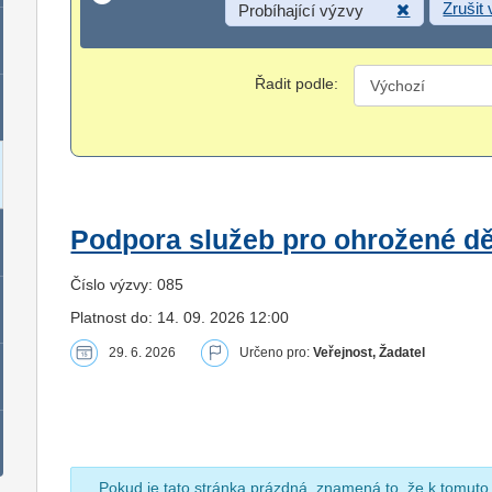
Zrušit
Probíhající výzvy
Řadit podle:
Podpora služeb pro ohrožené dět
Číslo výzvy: 085
Platnost do: 14. 09. 2026 12:00
29. 6. 2026
Určeno pro:
Veřejnost, Žadatel
Pokud je tato stránka prázdná, znamená to, že k tomuto