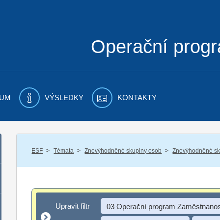
Operační prog
UM
VÝSLEDKY
KONTAKTY
/
/
/
ESF
Témata
Znevýhodněné skupiny osob
Znevýhodněné sku
Upravit filtr
Upravit filtr
03 Operační program Zaměstnanos