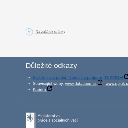
Na začátek stránky
Důležité odkazy
Elektronické podání žádosti o podporu (IS KP21+)
Související weby:
www.dotaceeu.cz
|
www.opjak.c
Kariéra