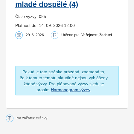
mladé dospělé (4)
Číslo výzvy: 085
Platnost do: 14. 09. 2026 12:00
29. 6. 2026
Určeno pro:
Veřejnost, Žadatel
Pokud je tato stránka prázdná, znamená to,
že k tomuto tématu aktuálně nejsou vyhlášeny
žádné výzvy. Pro plánované výzvy sledujte
prosím
Harmonogram výzev
.
Na začátek stránky