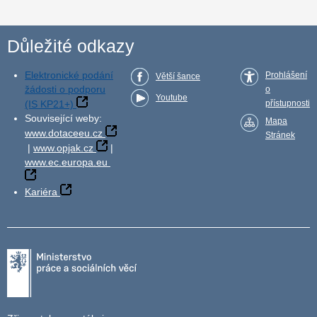
Důležité odkazy
Elektronické podání
Prohlášení
Větší šance
žádosti o podporu
o
Youtube
(IS KP21+)
přístupnosti
Související weby:
Mapa
www.dotaceeu.cz
Stránek
|
www.opjak.cz
|
www.ec.europa.eu
Kariéra